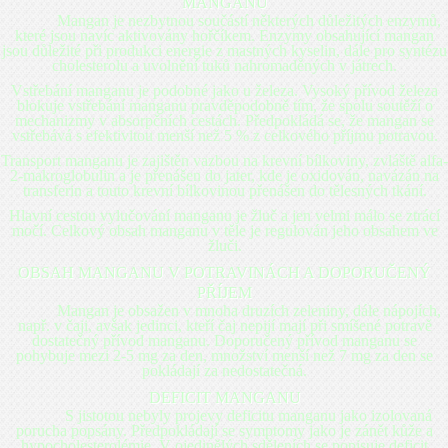
MANGANU
Mangan je nezbytnou součástí některých důležitých enzymů,
které jsou navíc aktivovány hořčíkem. Enzymy obsahující mangan
jsou důležité při produkci energie z mastných kyselin, dále pro syntézu
cholesterolu a uvolnění tuků nahromaděných v játrech.
Vstřebání manganu je podobné jako u železa. Vysoký přívod železa
blokuje vstřebání manganu pravděpodobně tím, že spolu soutěží o
mechanizmy v absorpčních cestách. Předpokládá se, že mangan se
vstřebává s efektivitou menší než 5 % z celkového příjmu potravou.
Transport manganu je zajištěn vazbou na krevní bílkoviny, zvláště alfa-
2-makroglobulin a je přenášen do jater, kde je oxidován, navázán na
transferin a touto krevní bílkovinou přenášen do tělesných tkání.
Hlavní cestou vylučování manganu je žluč a jen velmi málo se ztrácí
močí. Celkový obsah manganu v těle je regulován jeho obsahem ve
žluči.
OBSAH MANGANU V POTRAVINÁCH A DOPORUČENÝ
PŘÍJEM
Mangan je obsažen v mnoha druzích zeleniny, dále nápojích,
např. v čaji, avšak jedinci, kteří čaj nepijí mají při smíšené potravě
dostatečný přívod manganu. Doporučený přívod manganu se
pohybuje mezi 2-5 mg za den, množství menší než 7 mg za den se
pokládají za nedostatečná.
DEFICIT MANGANU
S jistotou nebyly projevy deficitu manganu jako izolovaná
porucha popsány. Předpokládají se symptomy jako je zánět kůže a
hypocholesterolémie. V ojedinělých sděleních se popisuje deficit