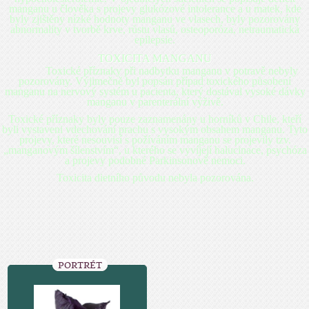
manganu u člověka s projevy glukózové intolerance a u matek, kde
byly zjištěny nízké hodnoty manganu ve vlasech, byly pozorovány
abnormality v tvorbě krve, růstu vlasů, osteoporóza, netraumatická
epilepsie.
TOXICITA MANGANU
Toxické příznaky při nadbytku manganu v potravě nebyly
pozorovány. Výjimečně byl popsán případ toxického působení
manganu na nervový systém u pacienta, který dostával vysoké dávky
manganu v parenterální výživě.
Toxické příznaky byly pouze zaznamenány u horníků v Chile, kteří
byli vystaveni vdechování prachu s vysokým obsahem manganu. Tyto
projevy, které nesouvisí s požíváním manganu se projevily tzv.
„manganovým šílenstvím“, u kterého se vyvíjejí halucinace, psychóza
a projevy podobné Parkinsonově nemoci.
Toxicita dietního původu nebyla pozorována.
PORTRÉT