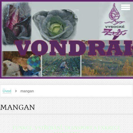
›
Úvod
mangan
MANGAN
FUNKCE, VSTŘEBÁNÍ, TRANSPORT A EXKRECE