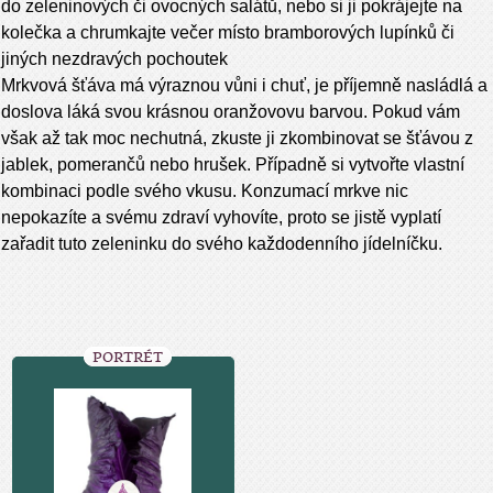
do zeleninových či ovocných salátů, nebo si ji pokrájejte na
kolečka a chrumkajte večer místo bramborových lupínků či
jiných nezdravých pochoutek
Mrkvová šťáva má výraznou vůni i chuť, je příjemně nasládlá a
doslova láká svou krásnou oranžovovu barvou. Pokud vám
však až tak moc nechutná, zkuste ji zkombinovat se šťávou z
jablek, pomerančů nebo hrušek. Případně si vytvořte vlastní
kombinaci podle svého vkusu. Konzumací mrkve nic
nepokazíte a svému zdraví vyhovíte, proto se jistě vyplatí
zařadit tuto zeleninku do svého každodenního jídelníčku.
PORTRÉT