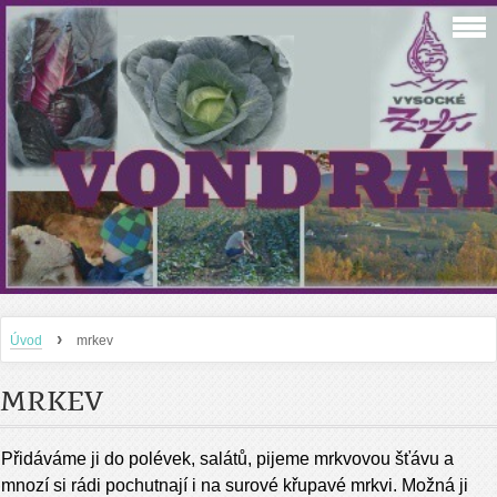
›
Úvod
mrkev
MRKEV
Přidáváme ji do polévek, salátů, pijeme mrkvovou šťávu a
mnozí si rádi pochutnají i na surové křupavé mrkvi. Možná ji