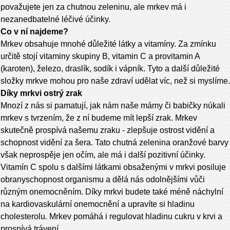
považujete jen za chutnou zeleninu, ale mrkev má i
nezanedbatelné léčivé účinky.
Co v ní najdeme?
Mrkev obsahuje mnohé důležité látky a vitamíny. Za zmínku
určitě stojí vitaminy skupiny B, vitamin C a provitamin A
(karoten), železo, draslík, sodík i vápník. Tyto a další důležité
složky mrkve mohou pro naše zdraví udělat víc, než si myslíme.
Díky mrkvi ostrý zrak
Mnozí z nás si pamatují, jak nám naše mámy či babičky núkali
mrkev s tvrzením, že z ní budeme mít lepší zrak. Mrkev
skutečně prospívá našemu zraku - zlepšuje ostrost vidění a
schopnost vidění za šera. Tato chutná zelenina oranžové barvy
však neprospěje jen očím, ale má i další pozitivní účinky.
Vitamín C spolu s dalšími látkami obsaženými v mrkvi posiluje
obranyschopnost organismu a dělá nás odolnějšími vůči
různým onemocněním. Díky mrkvi budete také méně náchylní
na kardiovaskulární onemocnění a upravíte si hladinu
cholesterolu. Mrkev pomáhá i regulovat hladinu cukru v krvi a
prospívá trávení.