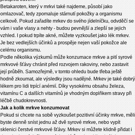
Betakaroten, který v mrkvi také najdeme, působí jako
omlazovač, tedy zpomaluje stárnutí pokožky a organismu
celkově. Pokud zařadíte mrkev do svého jídelníčku, odvděčí se
vám i vaše vlasy a nehty - budou pevnější a zlepší se jejich
vzhled. I pokud trpíte akné, můžete vyzkoušet jako lék mrkev.
Je bez vedlejších účinků a prospěje nejen vaší pokožce ale
celému organismu.
Podle několika výzkumů může konzumace mrkve a pití syrové
mrkvové šťávy chránit před rozvojem rakoviny, nebo zastavit
její průběh. Samozřejmě, v tomto ohledu bude třeba ještě
hodně zkoumat, ale výsledky jsou nadějné. Mrkev je také dobrý
lékem pro lidi trpící anémií. Díky vysokému obsahu železa,
vitamínu C a dalších vitamínů je vhodným doplňkem stravy při
léčbě chudokrevnosti.
Jak a kolik mrkve konzumovat
Pokud si chcete na sobě vyzkoušet pozitivní účinky mrkve, měli
byste denně sníst jednu až dvě syrové mrkve, nebo vypít
sklenici čerstvé mrkvové šťávy. Mrkev si můžete klidně přidat i