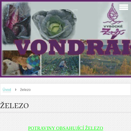
›
Úvod
železo
ŽELEZO
POTRAVINY OBSAHUJÍCÍ ŽELEZO