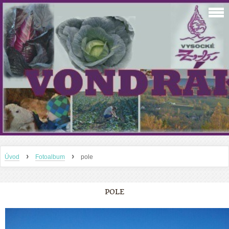
›
›
Úvod
Fotoalbum
pole
POLE