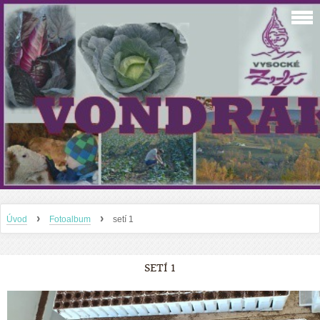
›
›
Úvod
Fotoalbum
setí 1
SETÍ 1