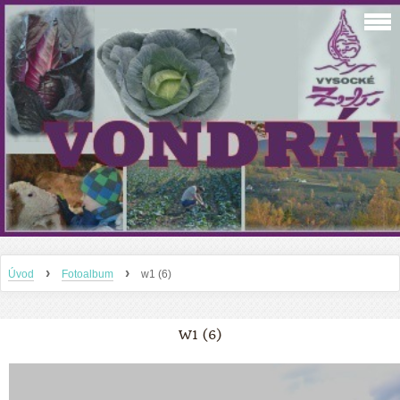
›
›
Úvod
Fotoalbum
w1 (6)
W1 (6)