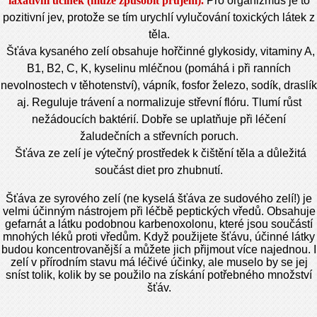
laxativní účinek (může způsobit průjem).
Pro organizmus je to
pozitivní jev, protože se tím urychlí vylučování toxických látek z
těla.
Šťáva kysaného zelí obsahuje
hořčinné glykosidy, vitaminy A,
B1, B2, C, K, kyselinu mléčnou (pomáhá i při ranních
nevolnostech v těhotenství), vápník, fosfor železo, sodík, draslík
aj. Reguluje trávení a normalizuje střevní flóru. Tlumí růst
nežádoucích baktérií. Dobře se uplatňuje při léčení
žaludečních a střevních poruch.
Šťáva ze zelí je výtečný prostředek k čištění těla a důležitá
součást diet pro zhubnutí.
Šťáva ze syrového zelí (ne kyselá šťáva ze sudového zelí!) je
velmi účinným nástrojem při léčbě peptických vředů. Obsahuje
gefarnát a látku podobnou karbenoxolonu, které jsou součástí
mnohých léků proti vředům. Když použijete šťávu, účinné látky
budou koncentrovanější a můžete jich přijmout více najednou. I
zelí v přírodním stavu má léčivé účinky, ale muselo by se jej
sníst tolik, kolik by se použilo na získání potřebného množství
šťáv.