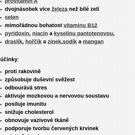
provitamin A
dvojnásobek více
železa
než bílé zelí
selen
mimořádnou bohatost
vitaminu B12
pyridoxin
,
niacin
a
kyselinu pantotenovou
,
draslík
,
hořčík
a
zinek
,
sodík
a
mangan
účinky
:
proti rakovině
způsobuje duševní svěžest
odbourává stres
aktivuje mozkovou a nervovou soustavu
posiluje imunitu
snižuje cholesterol
obnovuje vazivové tkáně
podporuje tvorbu červených krvinek