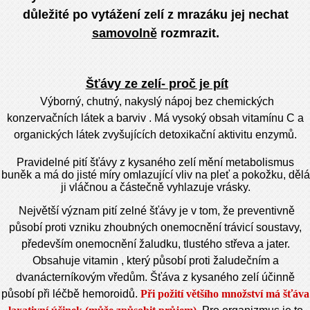
důležité po vytážení zelí z mrazáku jej nechat
samovolně
rozmrazit.
Šťávy ze zelí- proč je pít
Výborný, chutný, nakyslý nápoj bez chemických
konzervačních látek a barviv . Má vysoký obsah vitamínu C a
organických látek zvyšujících detoxikační aktivitu enzymů.
Pravidelné pití šťávy z kysaného zelí mění metabolismus
buněk a má do jisté míry omlazující vliv na pleť a pokožku, dělá
ji vláčnou a částečně vyhlazuje vrásky.
Největší význam pití zelné šťáv
y je v tom, že preventivně
působí proti vzniku zhoubných onemocnění trávicí soustavy,
především onemocnění žaludku, tlustého střeva a jater.
Obsahuje vitamin , který působí proti žaludečním a
dvanácterníkovým vředům. Šťáva z kysaného zelí účinně
působí při léčbě hemoroidů.
Při požití většího množství má šťáva