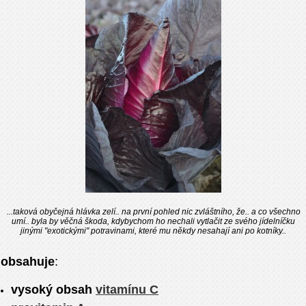
...taková obyčejná hlávka zelí.. na první pohled nic zvláštního, že.. a co všechno
umí.. byla by věčná škoda, kdybychom ho nechali vytlačit ze svého jídelníčku
jinými "exotickými" potravinami, které mu někdy nesahají ani po kotníky..
obsahuje
:
vysoký obsah
vitamínu C