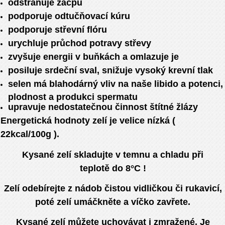
odstraňuje zácpu
podporuje odtučňovací kúru
podporuje střevní flóru
urychluje průchod potravy střevy
zvyšuje energii v buňkách a omlazuje je
posiluje srdeční sval, snižuje vysoký krevní tlak
selen má blahodárný vliv na naše libido a potenci,
plodnost a produkci spermatu
upravuje nedostatečnou činnost štítné žlázy
Energetická hodnoty zelí je velice nízká (
22kcal/100g ).
Kysané zelí skladujte v temnu a chladu při
teplotě do 8°C !
Zelí odebírejte z nádob čistou vidličkou či rukavicí,
poté zelí umáčkněte a víčko zavřete.
Kysané zelí můžete uchovávat i zmražené. Je