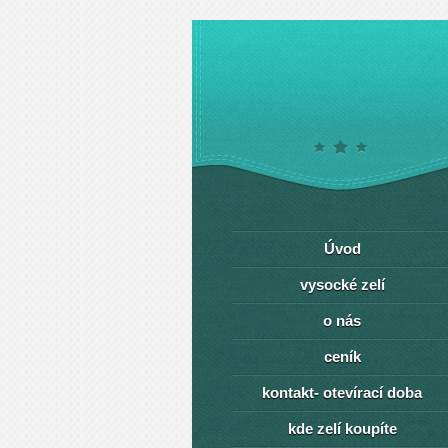
Úvod
vysocké zelí
o nás
ceník
kontakt- otevírací doba
kde zelí koupíte