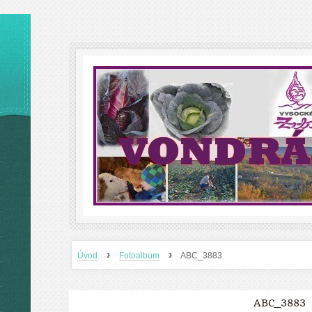
›
›
Úvod
Fotoalbum
ABC_3883
ABC_3883