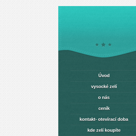
Úvod
vysocké zelí
o nás
ceník
kontakt- otevírací doba
kde zelí koupíte