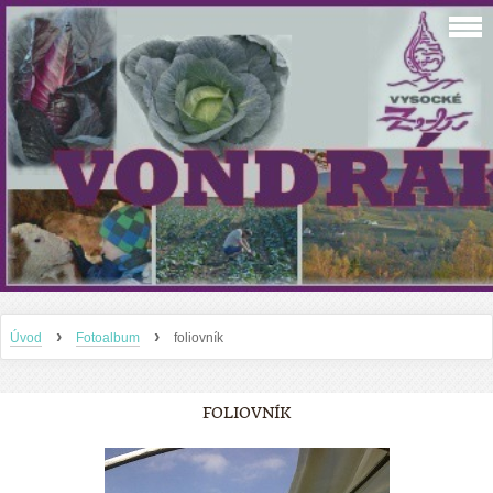
›
›
Úvod
Fotoalbum
foliovník
FOLIOVNÍK