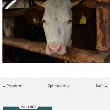
← Předchozí
Zpět do složky
Další →
PORTRÉT